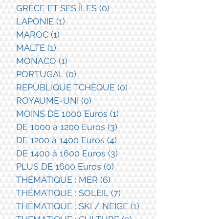
GRÈCE ET SES ÎLES
(0)
0 post
LAPONIE
(1)
1 post
MAROC
(1)
1 post
MALTE
(1)
1 post
MONACO
(1)
1 post
PORTUGAL
(0)
0 post
REPUBLIQUE TCHÈQUE
(0)
0 post
ROYAUME-UNI
(0)
0 post
MOINS DE 1000 Euros
(1)
1 post
DE 1000 à 1200 Euros
(3)
3 posts
DE 1200 à 1400 Euros
(4)
4 posts
DE 1400 à 1600 Euros
(3)
3 posts
PLUS DE 1600 Euros
(0)
0 post
THÉMATIQUE : MER
(6)
6 posts
THÉMATIQUE : SOLEIL
(7)
7 posts
THÉMATIQUE : SKI / NEIGE
(1)
1 post