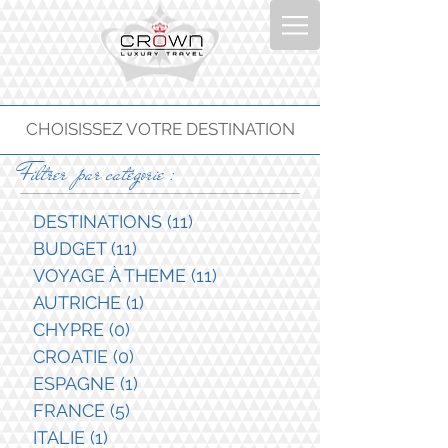
CHOISISSEZ VOTRE DESTINATION
Filtrer par catégorie :
DESTINATIONS
(11)
11 posts
BUDGET
(11)
11 posts
VOYAGE À THEME
(11)
11 posts
AUTRICHE
(1)
1 post
CHYPRE
(0)
0 post
CROATIE
(0)
0 post
ESPAGNE
(1)
1 post
FRANCE
(5)
5 posts
ITALIE
(1)
1 post