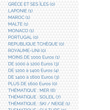
GRÈCE ET SES ÎLES
(0)
0 post
LAPONIE
(1)
1 post
MAROC
(1)
1 post
MALTE
(1)
1 post
MONACO
(1)
1 post
PORTUGAL
(0)
0 post
REPUBLIQUE TCHÈQUE
(0)
0 post
ROYAUME-UNI
(0)
0 post
MOINS DE 1000 Euros
(1)
1 post
DE 1000 à 1200 Euros
(3)
3 posts
DE 1200 à 1400 Euros
(4)
4 posts
DE 1400 à 1600 Euros
(3)
3 posts
PLUS DE 1600 Euros
(0)
0 post
THÉMATIQUE : MER
(6)
6 posts
THÉMATIQUE : SOLEIL
(7)
7 posts
THÉMATIQUE : SKI / NEIGE
(1)
1 post