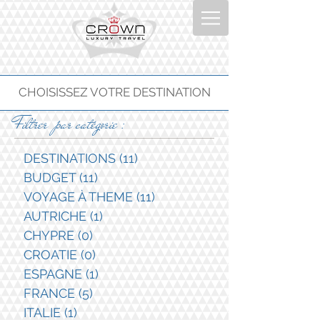
CHOISISSEZ VOTRE DESTINATION
Filtrer par catégorie :
DESTINATIONS
(11)
11 posts
BUDGET
(11)
11 posts
VOYAGE À THEME
(11)
11 posts
AUTRICHE
(1)
1 post
CHYPRE
(0)
0 post
CROATIE
(0)
0 post
ESPAGNE
(1)
1 post
FRANCE
(5)
5 posts
ITALIE
(1)
1 post