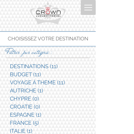
CHOISISSEZ VOTRE DESTINATION
Filtrer par catégorie :
DESTINATIONS
(11)
11 posts
BUDGET
(11)
11 posts
VOYAGE À THEME
(11)
11 posts
AUTRICHE
(1)
1 post
CHYPRE
(0)
0 post
CROATIE
(0)
0 post
ESPAGNE
(1)
1 post
FRANCE
(5)
5 posts
ITALIE
(1)
1 post