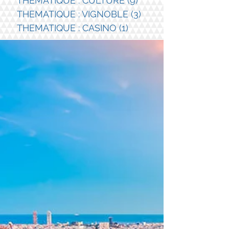
THEMATIQUE : CULTURE
(9)
9 posts
THEMATIQUE : VIGNOBLE
(3)
3 posts
THEMATIQUE : CASINO
(1)
1 post