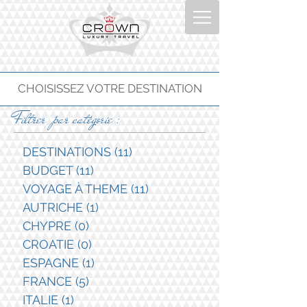
CHOISISSEZ VOTRE DESTINATION
Filtrer par catégorie :
DESTINATIONS
(11)
11 posts
BUDGET
(11)
11 posts
VOYAGE À THEME
(11)
11 posts
AUTRICHE
(1)
1 post
CHYPRE
(0)
0 post
CROATIE
(0)
0 post
ESPAGNE
(1)
1 post
FRANCE
(5)
5 posts
ITALIE
(1)
1 post