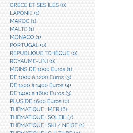
GRÈCE ET SES ÎLES
(0)
0 post
LAPONIE
(1)
1 post
MAROC
(1)
1 post
MALTE
(1)
1 post
MONACO
(1)
1 post
PORTUGAL
(0)
0 post
REPUBLIQUE TCHÈQUE
(0)
0 post
ROYAUME-UNI
(0)
0 post
MOINS DE 1000 Euros
(1)
1 post
DE 1000 à 1200 Euros
(3)
3 posts
DE 1200 à 1400 Euros
(4)
4 posts
DE 1400 à 1600 Euros
(3)
3 posts
PLUS DE 1600 Euros
(0)
0 post
THÉMATIQUE : MER
(6)
6 posts
THÉMATIQUE : SOLEIL
(7)
7 posts
THÉMATIQUE : SKI / NEIGE
(1)
1 post