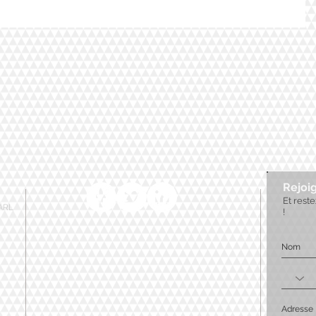
Rejoig
Et rest
SARL
!