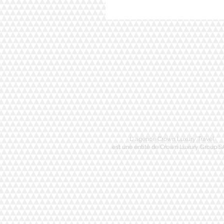
L' agence Crown Luxury Travel
est une entité de Crown Luxury Group 